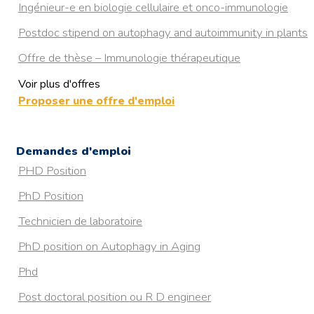
Ingénieur-e en biologie cellulaire et onco-immunologie
Postdoc stipend on autophagy and autoimmunity in plants
Offre de thèse – Immunologie thérapeutique
Voir plus d'offres
PhD position on Autophagy in Aging
Proposer une offre d'emploi
The Francis Crick
RESISTANCE A L’HYPOXIE CHEZ LA TRUITE ARC-EN-
Demandes d'emploi
CIEL : DECRYPTAGE DU ROLE DE L’AUTOPHAGIE
PHD Position
MEDIEE PAR LES PROTEINES CHAPERONNES
PhD Position
Postdoc in ultrastructural examination of autophagy in
health and neurodegenerative diseases
Technicien de laboratoire
4 years postdoctoral position in Organelle Quality Control
PhD position on Autophagy in Aging
by Autophagy (Aarhus, Denmark)
Phd
Post doctoral position ou R D engineer