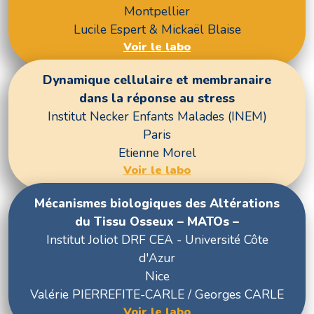
Montpellier
Lucile Espert & Mickaël Blaise
Voir le labo
Dynamique cellulaire et membranaire
dans la réponse au stress
Institut Necker Enfants Malades (INEM)
Paris
Etienne Morel
Voir le labo
Mécanismes biologiques des Altérations
du Tissu Osseux – MATOs –
Institut Joliot DRF CEA - Université Côte
d'Azur
Nice
Valérie PIERREFITE-CARLE / Georges CARLE
Voir le labo