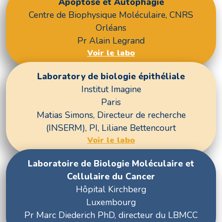
Apoptose et Autophagie
Centre de Biophysique Moléculaire, CNRS
Orléans
Pr Alain Legrand
Voir le labo
Laboratory de biologie épithéliale
Institut Imagine
Paris
Matias Simons, Directeur de recherche
(INSERM), PI, Liliane Bettencourt
Voir le labo
Laboratoire de Biologie Moléculaire et
Cellulaire du Cancer
Hôpital Kirchberg
Luxembourg
Pr Marc Diederich PhD, directeur du LBMCC