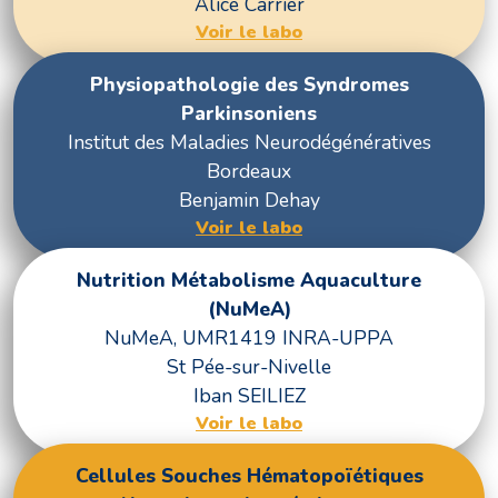
Alice Carrier
Voir le labo
Physiopathologie des Syndromes
Parkinsoniens
Institut des Maladies Neurodégénératives
Bordeaux
Benjamin Dehay
Voir le labo
Nutrition Métabolisme Aquaculture
(NuMeA)
NuMeA, UMR1419 INRA-UPPA
St Pée-sur-Nivelle
Iban SEILIEZ
Voir le labo
Cellules Souches Hématopoïétiques