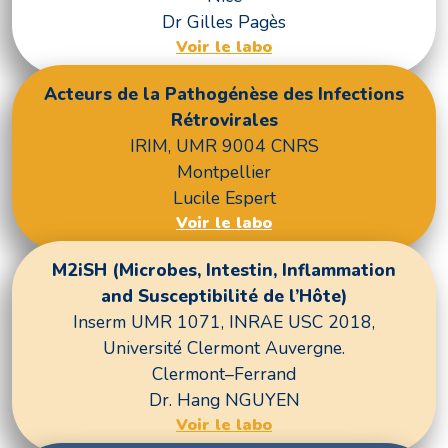
Dr Gilles Pagès
Voir le labo
Acteurs de la Pathogénèse des Infections
Rétrovirales
IRIM, UMR 9004 CNRS
Montpellier
Lucile Espert
Voir le labo
M2iSH (Microbes, Intestin, Inflammation
and Susceptibilité de l’Hôte)
Inserm UMR 1071, INRAE USC 2018,
Université Clermont Auvergne.
Clermont–Ferrand
Dr. Hang NGUYEN
Voir le labo