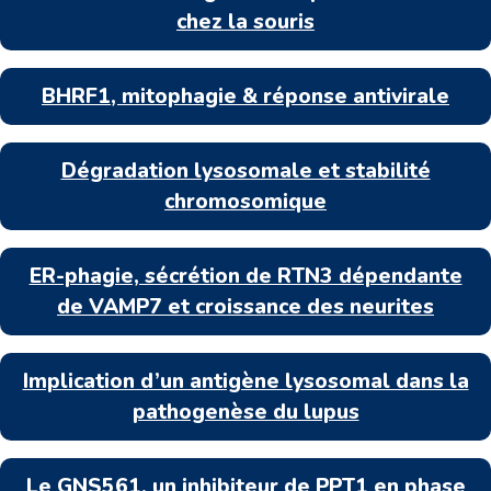
chez la souris
BHRF1, mitophagie & réponse antivirale
Dégradation lysosomale et stabilité
chromosomique
ER-phagie, sécrétion de RTN3 dépendante
de VAMP7 et croissance des neurites
Implication d’un antigène lysosomal dans la
pathogenèse du lupus
Le GNS561, un inhibiteur de PPT1 en phase