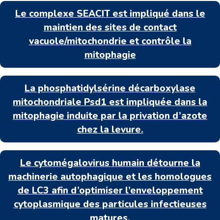
Le complexe SEACIT est impliqué dans le
maintien des sites de contact
vacuole/mitochondrie et contrôle la
mitophagie
La phosphatidylsérine décarboxylase
mitochondriale Psd1 est impliquée dans la
mitophagie induite par la privation d’azote
chez la levure.
Le cytomégalovirus humain détourne la
machinerie autophagique et les homologues
de LC3 afin d’optimiser l’enveloppement
cytoplasmique des particules infectieuses
matures.