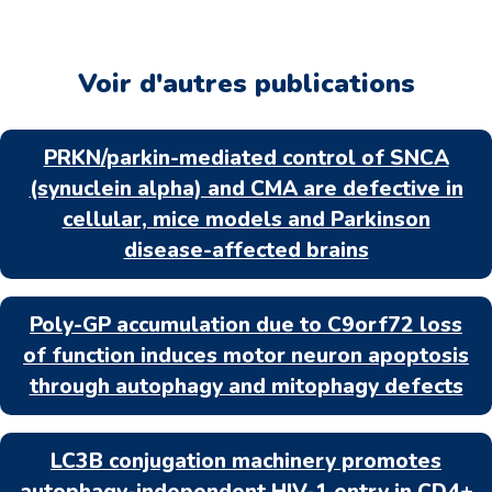
Voir d'autres publications
PRKN/parkin-mediated control of SNCA
(synuclein alpha) and CMA are defective in
cellular, mice models and Parkinson
disease-affected brains
Poly-GP accumulation due to C9orf72 loss
of function induces motor neuron apoptosis
through autophagy and mitophagy defects
LC3B conjugation machinery promotes
autophagy-independent HIV-1 entry in CD4+