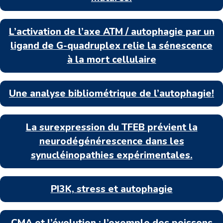
L’activation de l’axe ATM / autophagie par un
ligand de G-quadruplex relie la sénescence
à la mort cellulaire
Une analyse bibliométrique de l’autophagie!
La surexpression du TFEB prévient la
neurodégénérescence dans les
synucléinopathies expérimentales.
PI3K, stress et autophagie
CMA et l’évolution : l’exemple des poissons