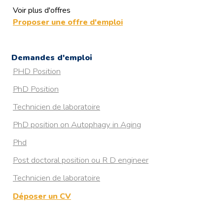
Voir plus d'offres
PhD position on Autophagy in Aging
Proposer une offre d'emploi
The Francis Crick
RESISTANCE A L’HYPOXIE CHEZ LA TRUITE ARC-EN-
Demandes d'emploi
CIEL : DECRYPTAGE DU ROLE DE L’AUTOPHAGIE
PHD Position
MEDIEE PAR LES PROTEINES CHAPERONNES
PhD Position
Postdoc in ultrastructural examination of autophagy in
health and neurodegenerative diseases
Technicien de laboratoire
4 years postdoctoral position in Organelle Quality Control
PhD position on Autophagy in Aging
by Autophagy (Aarhus, Denmark)
Phd
Post doctoral position ou R D engineer
Technicien de laboratoire
Déposer un CV