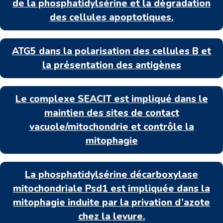
de la phosphatidylsérine et la dégradation
des cellules apoptotiques.
ATG5 dans la polarisation des cellules B et
la présentation des antigènes
Le complexe SEACIT est impliqué dans le
maintien des sites de contact
vacuole/mitochondrie et contrôle la
mitophagie
La phosphatidylsérine décarboxylase
mitochondriale Psd1 est impliquée dans la
mitophagie induite par la privation d’azote
chez la levure.