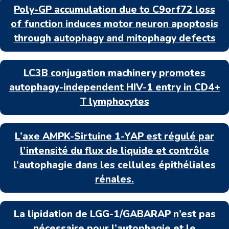
Poly-GP accumulation due to C9orf72 loss
of function induces motor neuron apoptosis
through autophagy and mitophagy defects
LC3B conjugation machinery promotes
autophagy-independent HIV-1 entry in CD4+
T lymphocytes
L’axe AMPK-Sirtuine 1-YAP est régulé par
l’intensité du flux de liquide et contrôle
l’autophagie dans les cellules épithéliales
rénales.
La lipidation de LGG-1/GABARAP n’est pas
nécessaire pour l’autophagie et le