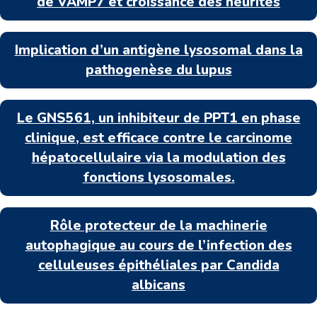
de VAMP7 et croissance des neurites
Implication d’un antigène lysosomal dans la
pathogenèse du lupus
Le GNS561, un inhibiteur de PPT1 en phase
clinique, est efficace contre le carcinome
hépatocellulaire via la modulation des
fonctions lysosomales.
Rôle protecteur de la machinerie
autophagique au cours de l’infection des
celluleuses épithéliales par Candida
albicans