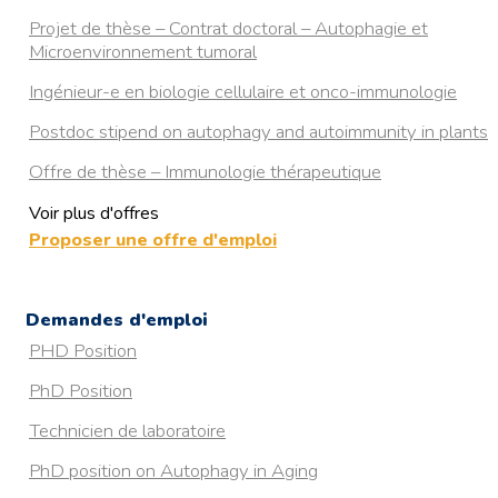
Projet de thèse – Contrat doctoral – Autophagie et
Microenvironnement tumoral
Ingénieur-e en biologie cellulaire et onco-immunologie
Postdoc stipend on autophagy and autoimmunity in plants
Offre de thèse – Immunologie thérapeutique
Voir plus d'offres
PhD position on Autophagy in Aging
Proposer une offre d'emploi
The Francis Crick
RESISTANCE A L’HYPOXIE CHEZ LA TRUITE ARC-EN-
Demandes d'emploi
CIEL : DECRYPTAGE DU ROLE DE L’AUTOPHAGIE
PHD Position
MEDIEE PAR LES PROTEINES CHAPERONNES
PhD Position
Postdoc in ultrastructural examination of autophagy in
health and neurodegenerative diseases
Technicien de laboratoire
4 years postdoctoral position in Organelle Quality Control
PhD position on Autophagy in Aging
by Autophagy (Aarhus, Denmark)