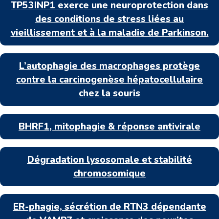
TP53INP1 exerce une neuroprotection dans
des conditions de stress liées au
vieillissement et à la maladie de Parkinson.
L’autophagie des macrophages protège
contre la carcinogenèse hépatocellulaire
chez la souris
BHRF1, mitophagie & réponse antivirale
Dégradation lysosomale et stabilité
chromosomique
ER-phagie, sécrétion de RTN3 dépendante