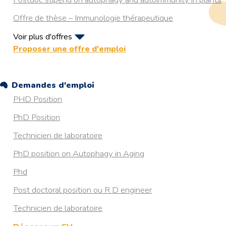
Offre de thèse – Immunologie thérapeutique
Voir plus d'offres
PhD position on Autophagy in Aging
Proposer une offre d'emploi
The Francis Crick
RESISTANCE A L’HYPOXIE CHEZ LA TRUITE ARC-EN-
Demandes d'emploi
CIEL : DECRYPTAGE DU ROLE DE L’AUTOPHAGIE
PHD Position
MEDIEE PAR LES PROTEINES CHAPERONNES
PhD Position
Postdoc in ultrastructural examination of autophagy in
health and neurodegenerative diseases
Technicien de laboratoire
4 years postdoctoral position in Organelle Quality Control
PhD position on Autophagy in Aging
by Autophagy (Aarhus, Denmark)
Phd
Post doctoral position ou R D engineer
Technicien de laboratoire