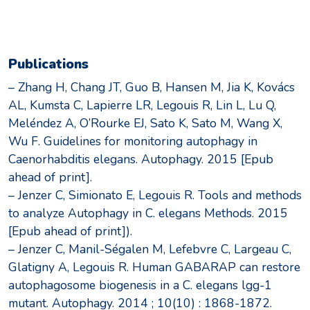
Publications
– Zhang H, Chang JT, Guo B, Hansen M, Jia K, Kovács
AL, Kumsta C, Lapierre LR, Legouis R, Lin L, Lu Q,
Meléndez A, O’Rourke EJ, Sato K, Sato M, Wang X,
Wu F. Guidelines for monitoring autophagy in
Caenorhabditis elegans. Autophagy. 2015 [Epub
ahead of print].
– Jenzer C, Simionato E, Legouis R. Tools and methods
to analyze Autophagy in C. elegans Methods. 2015
[Epub ahead of print]).
– Jenzer C, Manil-Ségalen M, Lefebvre C, Largeau C,
Glatigny A, Legouis R. Human GABARAP can restore
autophagosome biogenesis in a C. elegans lgg-1
mutant. Autophagy. 2014 ; 10(10) : 1868-1872.