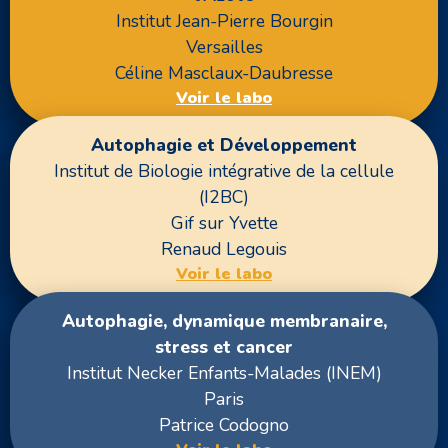
Institut Jean-Pierre Bourgin
Versailles
Céline Masclaux-Daubresse
Voir le labo
Autophagie et Développement
Institut de Biologie intégrative de la cellule
(I2BC)
Gif sur Yvette
Renaud Legouis
Voir le labo
Autophagie, dynamique membranaire,
stress et cancer
Institut Necker Enfants-Malades (INEM)
Paris
Patrice Codogno