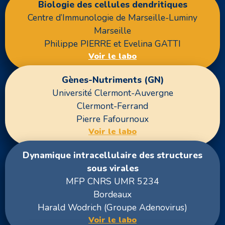
Biologie des cellules dendritiques
Centre d’Immunologie de Marseille-Luminy
Marseille
Philippe PIERRE et Evelina GATTI
Voir le labo
Gènes-Nutriments (GN)
Université Clermont-Auvergne
Clermont-Ferrand
Pierre Fafournoux
Voir le labo
Dynamique intracellulaire des structures
sous virales
MFP CNRS UMR 5234
Bordeaux
Harald Wodrich (Groupe Adenovirus)
Voir le labo