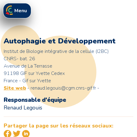
Menu
Autophagie et Développement
Institut de Biologie intégrative de la cellule (I2BC)
CNRS- bat. 26
Avenue de La Terrasse
91198 GIF sur Yvette Cedex
France - Gif sur Yvette
Site web
- renaud.legouis@cgm.cnrs-gif.fr -
Responsable d'équipe
Renaud Legouis
Partager la page sur les réseaux sociaux: