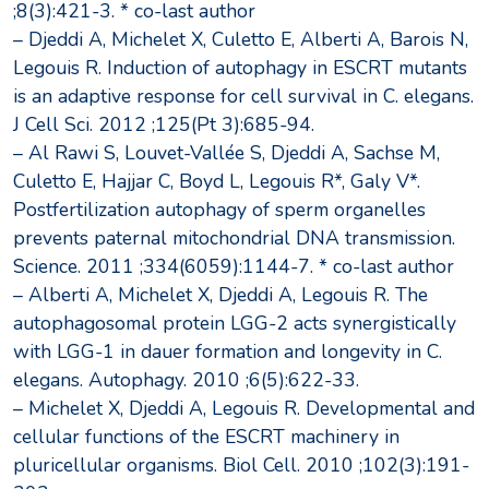
;8(3):421-3. * co-last author
– Djeddi A, Michelet X, Culetto E, Alberti A, Barois N,
Legouis R. Induction of autophagy in ESCRT mutants
is an adaptive response for cell survival in C. elegans.
J Cell Sci. 2012 ;125(Pt 3):685-94.
– Al Rawi S, Louvet-Vallée S, Djeddi A, Sachse M,
Culetto E, Hajjar C, Boyd L, Legouis R*, Galy V*.
Postfertilization autophagy of sperm organelles
prevents paternal mitochondrial DNA transmission.
Science. 2011 ;334(6059):1144-7. * co-last author
– Alberti A, Michelet X, Djeddi A, Legouis R. The
autophagosomal protein LGG-2 acts synergistically
with LGG-1 in dauer formation and longevity in C.
elegans. Autophagy. 2010 ;6(5):622-33.
– Michelet X, Djeddi A, Legouis R. Developmental and
cellular functions of the ESCRT machinery in
pluricellular organisms. Biol Cell. 2010 ;102(3):191-