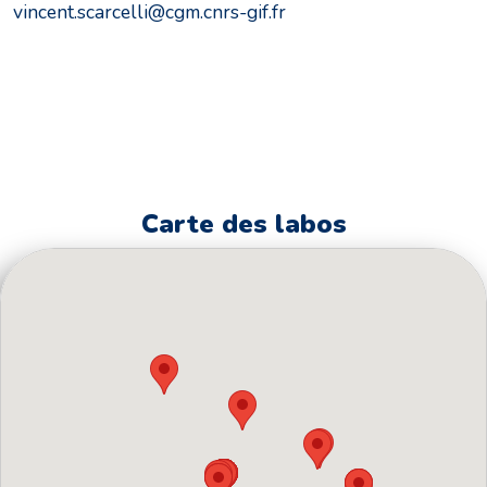
vincent.scarcelli@cgm.cnrs-gif.fr
Carte des labos