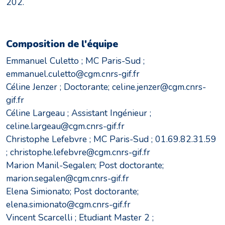
202.
Composition de l'équipe
Emmanuel Culetto ; MC Paris-Sud ;
emmanuel.culetto@cgm.cnrs-gif.fr
Céline Jenzer ; Doctorante; celine.jenzer@cgm.cnrs-
gif.fr
Céline Largeau ; Assistant Ingénieur ;
celine.largeau@cgm.cnrs-gif.fr
Christophe Lefebvre ; MC Paris-Sud ; 01.69.82.31.59
; christophe.lefebvre@cgm.cnrs-gif.fr
Marion Manil-Segalen; Post doctorante;
marion.segalen@cgm.cnrs-gif.fr
Elena Simionato; Post doctorante;
elena.simionato@cgm.cnrs-gif.fr
Vincent Scarcelli ; Etudiant Master 2 ;