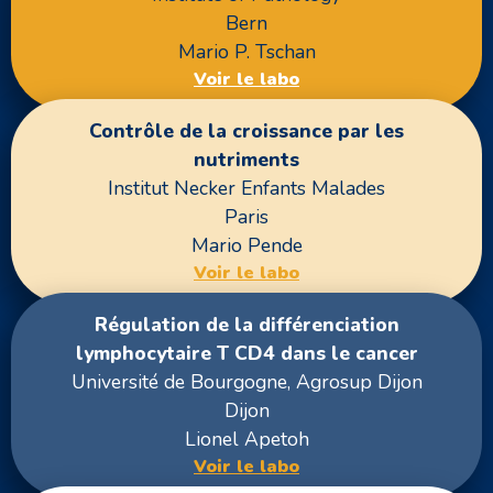
Bern
Mario P. Tschan
Voir le labo
Contrôle de la croissance par les
nutriments
Institut Necker Enfants Malades
Paris
Mario Pende
Voir le labo
Régulation de la différenciation
lymphocytaire T CD4 dans le cancer
Université de Bourgogne, Agrosup Dijon
Dijon
Lionel Apetoh
Voir le labo