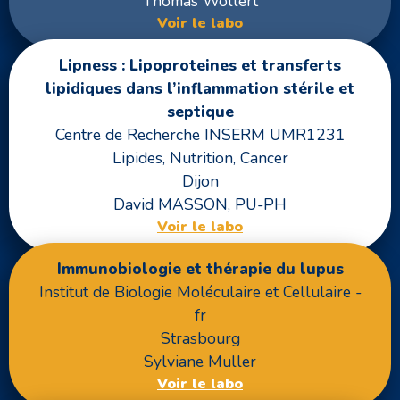
Thomas Wollert
Voir le labo
Lipness : Lipoproteines et transferts
lipidiques dans l’inflammation stérile et
septique
Centre de Recherche INSERM UMR1231
Lipides, Nutrition, Cancer
Dijon
David MASSON, PU-PH
Voir le labo
Immunobiologie et thérapie du lupus
Institut de Biologie Moléculaire et Cellulaire -
fr
Strasbourg
Sylviane Muller
Voir le labo