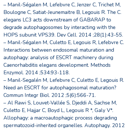
– Manil-Ségalen M, Lefebvre C, Jenzer C, Trichet M,
Boulogne C, Satiat-Jeunemaitre B, Legouis R. The C.
elegans LC3 acts downstream of GABARAP to
degrade autophagosomes by interacting with the
HOPS subunit VPS39. Dev Cell. 2014 ;28(1):43-55.
– Manil-Ségalen M, Culetto E, Legouis R, Lefebvre C.
Interactions between endosomal maturation and
autophagy: analysis of ESCRT machinery during
Caenorhabditis elegans development. Methods
Enzymol. 2014 ;534:93-118.
– Manil-Segalén M, Lefebvre C, Culetto E, Legouis R.
Need an ESCRT for autophagosomal maturation?
Commun Integr Biol. 2012 ;5(6):566-71.
– Al Rawi S, Louvet-Vallée S, Djeddi A, Sachse M,
Culetto E, Hajjar C, Boyd L, Legouis R *, Galy V*.
Allophagy: a macroautophagic process degrading
spermatozoid-inherited organelles. Autophagy. 2012