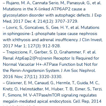
– Rujano, M. A., Cannata Serio, M., Panasyuk, G., et al.
Mutations in the X-linked ATP6AP2 cause a
glycosylation disorder with autophagic defects. J Exp
Med, 2017 Dec 4; 214(12): 3707-3729.
– Lovric, S., Goncalves, S., Gee, H. Y., et al. Mutations
in sphingosine-1-phosphate lyase cause nephrosis
with ichthyosis and adrenal insufficiency. J Clin Invest,
2017 Mar 1; 127(3): 912-928.
– Trepiccione, F., Gerber, S. D., Grahammer, F. et al.
Renal Atp6ap2/(Pro)renin Receptor Is Required for
Normal Vacuolar H+-ATPase Function but Not for
the Renin-Angiotensin System. J Am Soc Nephrol.
2016 Nov; 27(11): 3320-3330.
– Gleixner, E. M., Canaud, G., Hermle, T., Guida, M. C.,
Kretz, O., Helmstädter, M., Huber, T. B., Eimer, S., Terzi,
F., Simons, M. V-ATPase/mTOR signaling regulates
megalin-mediated apical endocytosis. Cell Rep, 2014