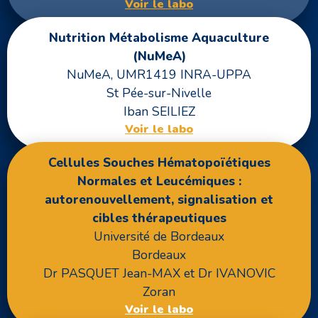
Voir le labo
Nutrition Métabolisme Aquaculture
(NuMeA)
NuMeA, UMR1419 INRA-UPPA
St Pée-sur-Nivelle
Iban SEILIEZ
Voir le labo
Cellules Souches Hématopoïétiques
Normales et Leucémiques :
autorenouvellement, signalisation et
cibles thérapeutiques
Université de Bordeaux
Bordeaux
Dr PASQUET Jean-MAX et Dr IVANOVIC
Zoran
Voir le labo