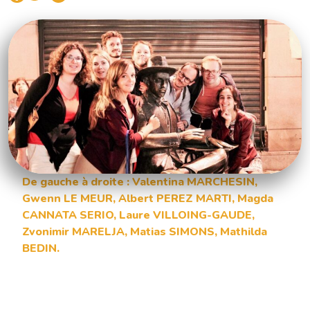
De gauche à droite : Valentina MARCHESIN,
Gwenn LE MEUR, Albert PEREZ MARTI, Magda
CANNATA SERIO, Laure VILLOING-GAUDE,
Zvonimir MARELJA, Matias SIMONS, Mathilda
BEDIN.