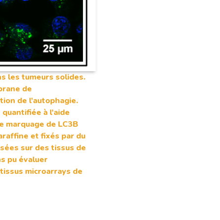
s les tumeurs solides.
brane de
tion de l’autophagie.
quantifiée à l’aide
r le marquage de LC3B
raffine et fixés par du
sées sur des tissus de
ns pu évaluer
 tissus microarrays de