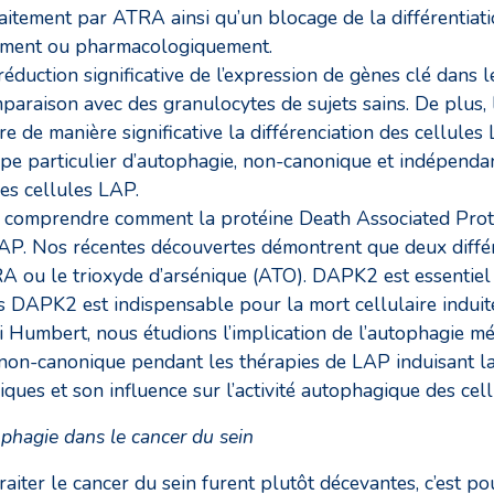
aitement par ATRA ainsi qu’un blocage de la différentiat
uement ou pharmacologiquement.
duction significative de l’expression de gènes clé dans l
paraison avec des granulocytes de sujets sains. De plus
re de manière significative la différenciation des cellule
ype particulier d’autophagie, non-canonique et indépenda
des cellules LAP.
de comprendre comment la protéine Death Associated Pro
LAP. Nos récentes découvertes démontrent que deux différ
A ou le trioxyde d’arsénique (ATO). DAPK2 est essentiel
 DAPK2 est indispensable pour la mort cellulaire induit
ali Humbert, nous étudions l’implication de l’autophagie 
non-canonique pendant les thérapies de LAP induisant la 
iques et son influence sur l’activité autophagique des ce
tophagie dans le cancer du sein
raiter le cancer du sein furent plutôt décevantes, c’est 