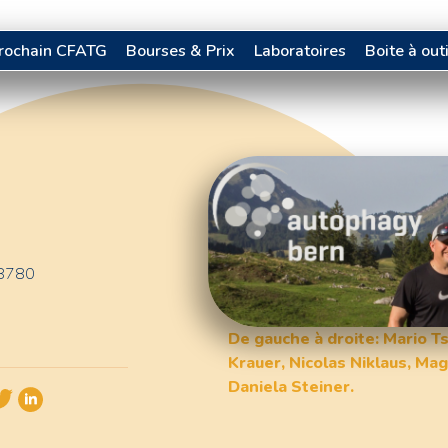
prochain CFATG
Bourses & Prix
Laboratoires
Boite à out
28780
De gauche à droite: Mario T
Krauer, Nicolas Niklaus, Mag
Daniela Steiner.