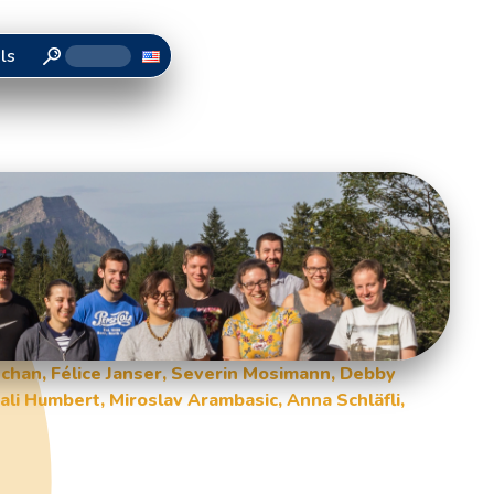
ils
schan, Félice Janser, Severin Mosimann, Debby
ali Humbert, Miroslav Arambasic, Anna Schläfli,