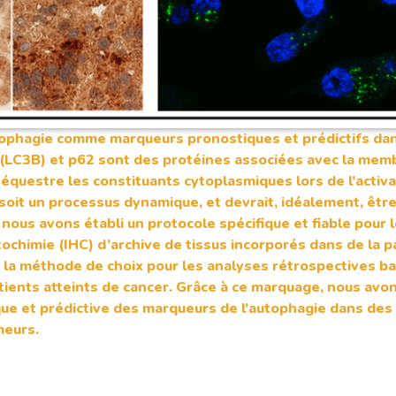
tophagie comme marqueurs pronostiques et prédictifs dan
B (LC3B) et p62 sont des protéines associées avec la mem
questre les constituants cytoplasmiques lors de l’activa
soit un processus dynamique, et devrait, idéalement, être 
 nous avons établi un protocole spécifique et fiable pou
chimie (IHC) d’archive de tissus incorporés dans de la pa
t la méthode de choix pour les analyses rétrospectives ba
tients atteints de cancer. Grâce à ce marquage, nous avo
que et prédictive des marqueurs de l’autophagie dans des
meurs.