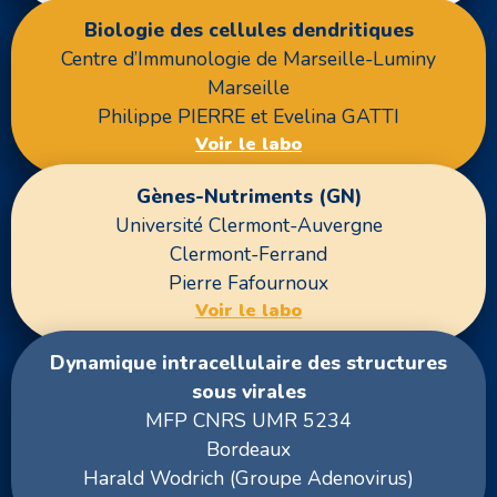
Biologie des cellules dendritiques
Centre d’Immunologie de Marseille-Luminy
Marseille
Philippe PIERRE et Evelina GATTI
Voir le labo
Gènes-Nutriments (GN)
Université Clermont-Auvergne
Clermont-Ferrand
Pierre Fafournoux
Voir le labo
Dynamique intracellulaire des structures
sous virales
MFP CNRS UMR 5234
Bordeaux
Harald Wodrich (Groupe Adenovirus)