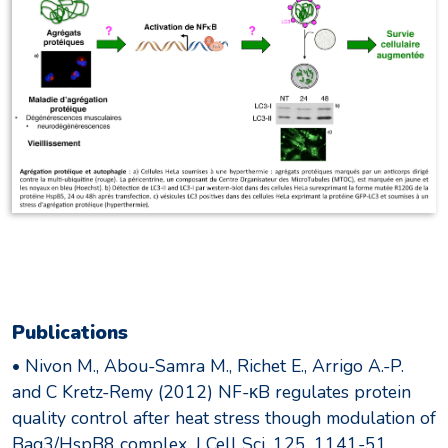
Publications
• Nivon M., Abou-Samra M., Richet E., Arrigo A.-P.
and C Kretz-Remy (2012) NF-κB regulates protein
quality control after heat stress though modulation of
Bag3/HspB8 complex. J Cell Sci, 125, 1141-51.