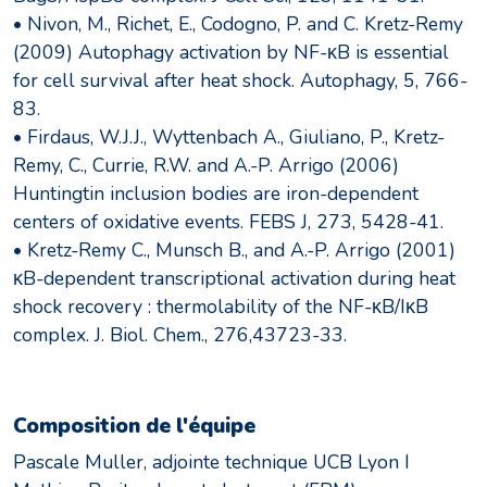
• Nivon, M., Richet, E., Codogno, P. and C. Kretz-Remy
(2009) Autophagy activation by NF-κB is essential
for cell survival after heat shock. Autophagy, 5, 766-
83.
• Firdaus, W.J.J., Wyttenbach A., Giuliano, P., Kretz-
Remy, C., Currie, R.W. and A.-P. Arrigo (2006)
Huntingtin inclusion bodies are iron-dependent
centers of oxidative events. FEBS J, 273, 5428-41.
• Kretz-Remy C., Munsch B., and A.-P. Arrigo (2001)
κB-dependent transcriptional activation during heat
shock recovery : thermolability of the NF-κB/IκB
complex. J. Biol. Chem., 276,43723-33.
Composition de l'équipe
Pascale Muller, adjointe technique UCB Lyon I