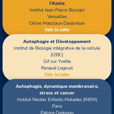
l’Azote
Institut Jean-Pierre Bourgin
Versailles
Céline Masclaux-Daubresse
Voir le labo
Autophagie et Développement
Institut de Biologie intégrative de la cellule
(I2BC)
Gif sur Yvette
Renaud Legouis
Voir le labo
Autophagie, dynamique membranaire,
stress et cancer
Institut Necker Enfants-Malades (INEM)
Paris
Patrice Codogno