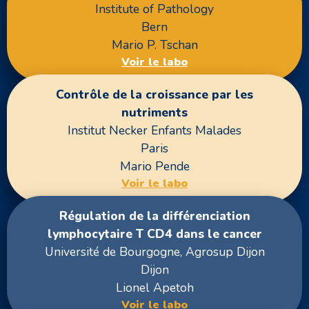
Institute of Pathology
Bern
Mario P. Tschan
Voir le labo
Contrôle de la croissance par les
nutriments
Institut Necker Enfants Malades
Paris
Mario Pende
Voir le labo
Régulation de la différenciation
lymphocytaire T CD4 dans le cancer
Université de Bourgogne, Agrosup Dijon
Dijon
Lionel Apetoh
Voir le labo