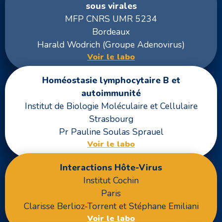
sous virales
MFP CNRS UMR 5234
Bordeaux
Harald Wodrich (Groupe Adenovirus)
Voir le labo
Homéostasie lymphocytaire B et
autoimmunité
Institut de Biologie Moléculaire et Cellulaire
Strasbourg
Pr Pauline Soulas Sprauel
Voir le labo
Interactions Hôte-Virus
Institut Cochin
Paris
Clarisse Berlioz-Torrent et Stéphane Emiliani
Voir le labo