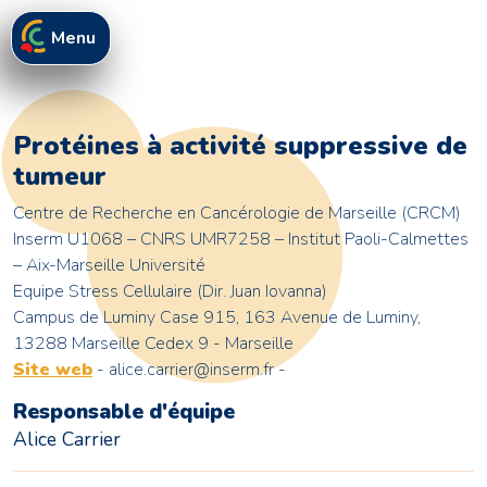
Menu
Protéines à activité suppressive de
tumeur
Centre de Recherche en Cancérologie de Marseille (CRCM)
Inserm U1068 – CNRS UMR7258 – Institut Paoli-Calmettes
– Aix-Marseille Université
Equipe Stress Cellulaire (Dir. Juan Iovanna)
Campus de Luminy Case 915, 163 Avenue de Luminy,
13288 Marseille Cedex 9 - Marseille
Site web
- alice.carrier@inserm.fr -
Responsable d'équipe
Alice Carrier