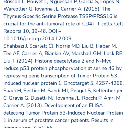
Brisson L, Pouyet L, N’guessan P, Garcia S, Lopes N,
Warcollier G, Iovanna JL, Carrier A. (2015). The
Thymus-Specific Serine Protease TSSP/PRSS16 is
crucial for the anti-tumoral role of CD4+ T cells. Cell
Reports 10, 39-46. DOI –
10.1016/j.celrep.2014.12.009
Shahbazi J, Scarlett CJ, Norris MD, Liu B, Haber M,
Tee AE, Carrier A, Biankin AV, Marshall GM, Lock RB,
Liu T. (2014). Histone deacetylase 2 and N-Myc
reduce p53 protein phosphorylation at serine 46 by
repressing gene transcription of Tumor Protein 53
induced nuclear protein 1. Oncotarget 5, 4257-4268.
Saadi H, Seillier M, Sandi MJ, Peuget S, Kellenberger
C, Gravis G, Dusetti NJ, Iovanna JL, Rocchi P, Amri M,
Carrier A. (2013). Development of an ELISA
detecting Tumor Protein 53-Induced Nuclear Protein
1 in serum of prostate cancer patients. Results in
Immunology 3, 51-56.