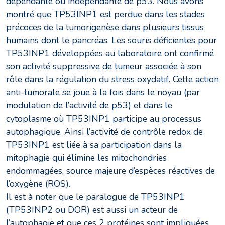
dépendante ou indépendante de p53. Nous avons
montré que TP53INP1 est perdue dans les stades
précoces de la tumorigenèse dans plusieurs tissus
humains dont le pancréas. Les souris déficientes pour
TP53INP1 développées au laboratoire ont confirmé
son activité suppressive de tumeur associée à son
rôle dans la régulation du stress oxydatif. Cette action
anti-tumorale se joue à la fois dans le noyau (par
modulation de l’activité de p53) et dans le
cytoplasme où TP53INP1 participe au processus
autophagique. Ainsi l’activité de contrôle redox de
TP53INP1 est liée à sa participation dans la
mitophagie qui élimine les mitochondries
endommagées, source majeure d’espèces réactives de
l’oxygène (ROS).
Il est à noter que le paralogue de TP53INP1
(TP53INP2 ou DOR) est aussi un acteur de
l’autophagie et que ces 2 protéines sont impliquées