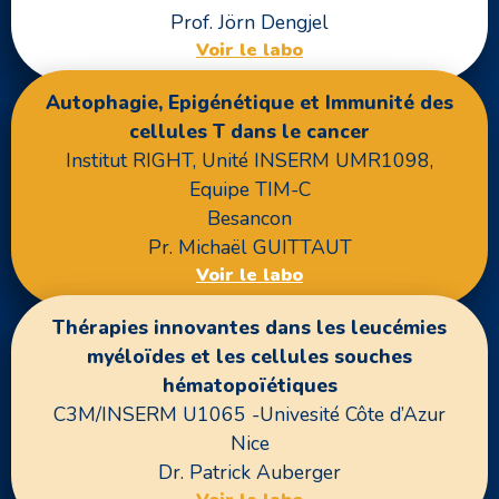
Prof. Jörn Dengjel
Voir le labo
Autophagie, Epigénétique et Immunité des
cellules T dans le cancer
Institut RIGHT, Unité INSERM UMR1098,
Equipe TIM-C
Besancon
Pr. Michaël GUITTAUT
Voir le labo
Thérapies innovantes dans les leucémies
myéloïdes et les cellules souches
hématopoïétiques
C3M/INSERM U1065 -Univesité Côte d’Azur
Nice
Dr. Patrick Auberger