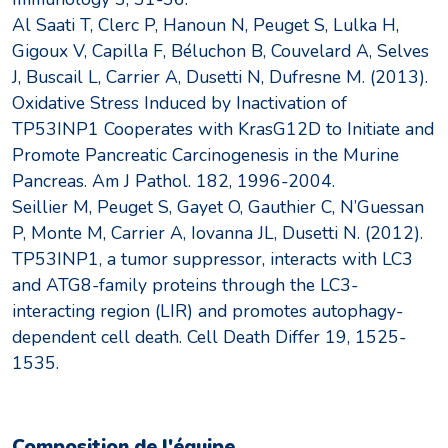
Al Saati T, Clerc P, Hanoun N, Peuget S, Lulka H,
Gigoux V, Capilla F, Béluchon B, Couvelard A, Selves
J, Buscail L, Carrier A, Dusetti N, Dufresne M. (2013).
Oxidative Stress Induced by Inactivation of
TP53INP1 Cooperates with KrasG12D to Initiate and
Promote Pancreatic Carcinogenesis in the Murine
Pancreas. Am J Pathol. 182, 1996-2004.
Seillier M, Peuget S, Gayet O, Gauthier C, N’Guessan
P, Monte M, Carrier A, Iovanna JL, Dusetti N. (2012).
TP53INP1, a tumor suppressor, interacts with LC3
and ATG8-family proteins through the LC3-
interacting region (LIR) and promotes autophagy-
dependent cell death. Cell Death Differ 19, 1525-
1535.
Composition de l'équipe