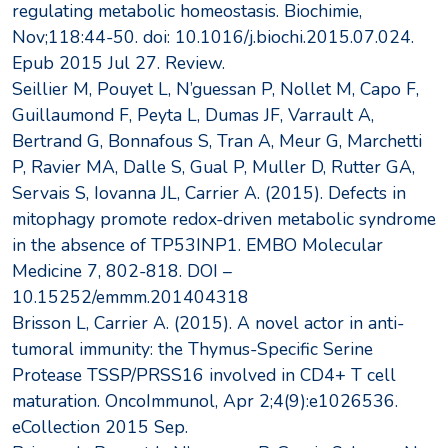
regulating metabolic homeostasis. Biochimie,
Nov;118:44-50. doi: 10.1016/j.biochi.2015.07.024.
Epub 2015 Jul 27. Review.
Seillier M, Pouyet L, N’guessan P, Nollet M, Capo F,
Guillaumond F, Peyta L, Dumas JF, Varrault A,
Bertrand G, Bonnafous S, Tran A, Meur G, Marchetti
P, Ravier MA, Dalle S, Gual P, Muller D, Rutter GA,
Servais S, Iovanna JL, Carrier A. (2015). Defects in
mitophagy promote redox-driven metabolic syndrome
in the absence of TP53INP1. EMBO Molecular
Medicine 7, 802-818. DOI –
10.15252/emmm.201404318
Brisson L, Carrier A. (2015). A novel actor in anti-
tumoral immunity: the Thymus-Specific Serine
Protease TSSP/PRSS16 involved in CD4+ T cell
maturation. OncoImmunol, Apr 2;4(9):e1026536.
eCollection 2015 Sep.