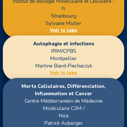
Institut de Biologie Moléculaire et Cellulaire -
fr
Strasbourg
Sylviane Muller
Voir le labo
Autophagie et infections
IRIM/CPBS
Montpellier
Martine Biard-Piechaczyk
Voir le labo
Morts Cellulaires, Différenciation,
Inflammation et Cancer
Centre Méditerranéen de Médecine
Moléculaire C3M /
Nice
Patrick Auberger